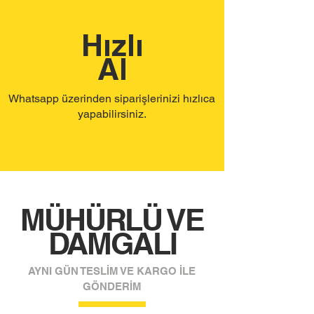
Hızlı
Al
Whatsapp üzerinden siparişlerinizi hızlıca
yapabilirsiniz.
MÜHÜRLÜ VE
DAMGALI
AYNI GÜN TESLİM VE KARGO İLE
GÖNDERİM